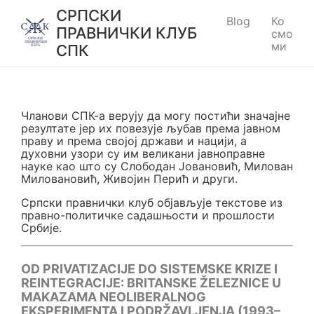
СРПСКИ
Blog
Ко
ПРАВНИЧКИ КЛУБ
смо
ми
СПК
Чланови СПК-а верују да могу постићи значајне
резултате јер их повезује љубав према јавном
праву и према својој држави и нацији, а
духовни узори су им великани јавноправне
науке као што су Слободан Јовановић, Милован
Миловановић, Живојин Перић и други.
Српски правнички клуб објављује текстове из
правно-политичке садашњости и прошлости
Србије.
OD PRIVATIZACIJE DO SISTEMSKE KRIZE I
REINTEGRACIJE: BRITANSKE ŽELEZNICE U
MAKAZAMA NEOLIBERALNOG
EKSPERIMENTA I PODRŽAVLJENJA (1993–