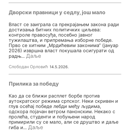
Дворски правници у седлу, још мало
Власт се заиграла са прекрајањем закона ради
достизања битних политичких циљева:
контроле правосуђа, посебно јавног
тужилаштва, и припремања изборне победе.
Прво се хитним „Мрдићевим законима“ (јануар
2026) извршна власт покушала осигурати од
Даље
радњ...
Слободан Орловић
14.5.2026.
Прилика за победу
Као да се ближи расплет борбе против
аутократског режима српског. Неки скривен и
глув осећај победе лебди међу људима,
одскора појачан ветром панонским. Некако с
пролећа, студенти и побуњени народ
примирили су се мало, али се друштво и даље
Даље
гиба и...