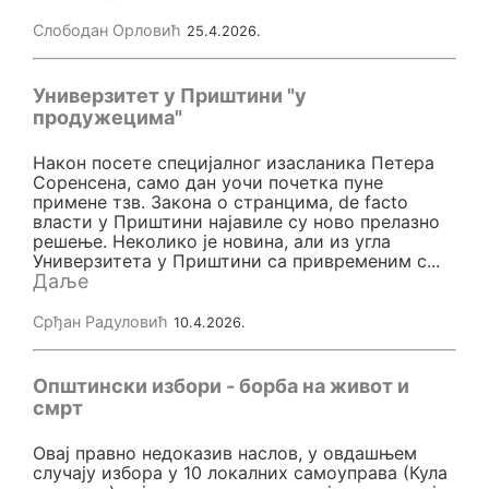
Слободан Орловић
25.4.2026.
Универзитет у Приштини "у
продужецима"
Након посете специјалног изасланика Петера
Соренсена, само дан уочи почетка пуне
примене тзв. Закона о странцима, de facto
власти у Приштини најавиле су ново прелазно
решење. Неколико је новина, али из угла
Универзитета у Приштини са привременим с...
Даље
Срђан Радуловић
10.4.2026.
Општински избори - борба на живот и
смрт
Oвај правно недоказив наслов, у овдашњем
случају избора у 10 локалних самоуправа (Кула