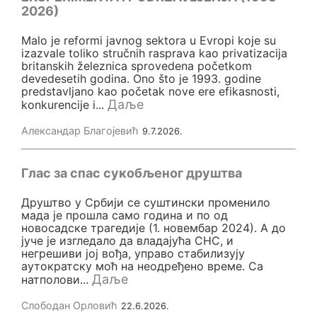
2026)
Malo je reformi javnog sektora u Evropi koje su
izazvale toliko stručnih rasprava kao privatizacija
britanskih železnica sprovedena početkom
devedesetih godina. Ono što je 1993. godine
predstavljano kao početak nove ere efikasnosti,
Даље
konkurencije i...
Александар Благојевић
9.7.2026.
Глас за спас сукобљеног друштва
Друштво у Србији се суштински променило
мада је прошла само година и по од
новосадске трагедије (1. новембар 2024). А до
јуче је изгледало да владајућа СНС, и
негрешиви јој вођа, управо стабилизују
аутократску моћ на неодређено време. Са
Даље
натполови...
Слободан Орловић
22.6.2026.